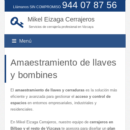
944 07 87 56
Llámanos SIN COMPROMISO
Mikel Eizaga Cerrajeros
Servicios de cerrajería profesional en Vizcaya
Menú
Amaestramiento de llaves
Servicios
y bombines
Poblaciones
Amaestramiento de llaves
El
amaestramiento de llaves y cerraduras
es la solución más
Apertura de puertas
Contacto
eficiente y avanzada para gestionar el
Barakaldo
acceso y control de
Apertura de vehículos
espacios
en entornos empresariales, industriales y
Basauri
Automatismos para puertas
residenciales.
Galdakao
Bombines antibumping
En Mikel Eizaga Cerrajeros, nuestro equipo de
cerrajeros en
Getxo
Cambio de cerraduras
Bilbao y el resto de Vizcaya
te asesora para diseñar un
plan