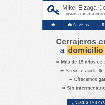
Mikel Eizaga Ce
Servicios de cerrajería profesi
Servicios
Cerrajeros e
a
domicilio
➠
Más de 15 años
de e
➠ Servicio rápido, l
➠ Ofrecemos
gar
➠
Sin intermediari
¿NECESITAS AY