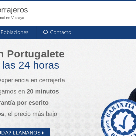
rrajeros
onal en Vizcaya
Poblaciones
Contacto
n Portugalete
las 24 horas
xperiencia en cerrajería
legamos en
20 minutos
antía por escrito
os
, el precio más bajo
UDA? LLÁMANOS