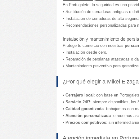
En Portugalete, la seguridad es una priori
• Sustitución de cerraduras antiguas o da
• Instalación de cerraduras de alta seguri
• Recomendaciones personalizadas para me
Instalación y mantenimiento de persi
Protege tu comercio con nuestras
persian
• Instalación desde cero.
• Reparación de persianas atascadas o d
• Mantenimiento preventivo para garantiz
¿Por qué elegir a Mikel Eizaga
•
Cerrajero local
: con base en Portugalet
•
Servicio 24/7
: siempre disponibles, los 
•
Calidad garantizada
: trabajamos con ma
•
Atención personalizada
: ofrecemos as
•
Precios competitivos
: sin intermediari
Atención inmediata en Portuga